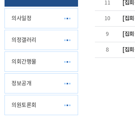
[집회
11
의사일정
[집회
10
[집회
9
의정갤러리
[집회
8
의회간행물
정보공개
의원토론회