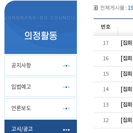
1
전체게시물 :
JUNGNANG-GU COUNCIL
번호
의정활동
[집회
17
[집회
16
공지사항
[집회
15
입법예고
[집회
14
[집회
13
언론보도
[집회
12
고시/공고