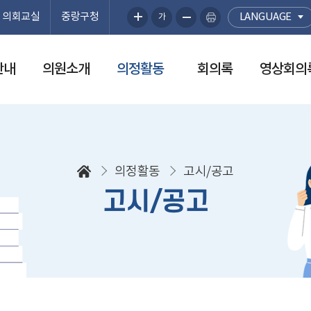
의회교실
중랑구청
LANGUAGE
가
안내
의원소개
의정활동
회의록
영상회의
의정활동
고시/공고
고시/공고