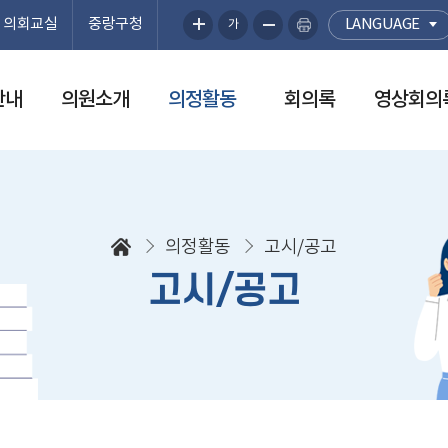
의회교실
중랑구청
LANGUAGE
가
안내
의원소개
의정활동
회의록
영상회의
의정활동
고시/공고
고시/공고