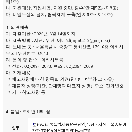
제4조)
나. 지원대상, 지원사업, 지원 중단, 환수(안 제5조∼제8조)
다. 비밀누설의 금지, 협력체계 구축(안 제9조∼제10조)
의견제출
가. 제출기한 : 2026년 3월 14일까지
나. 제출방법 : 서면, 우편, 이메일(mjin0219@jn.go.kr)
다. 보내는 곳 : 서울특별시 중랑구 봉화산로 179, 6층 의회사
무국 [우편번호 02043]
라. 문의 및 접수 : 의회사무국
* 전화 : 02)2094-2073/ 팩스 : 02)2094-2009
마. 기재내용
* 예고사항에 대한 항목별 의견(찬/-반 여부와 그 사유)
* 제출자 성명(기관, 단체명과 대표자 성명), 주소, 전화번호
* 기타 참고사항 등
붙임: 조례안 1부. 끝.
(682)서울특별시 중랑구 난임, 유산ㆍ사산 극복 지원에
첨부
관한 조례안(이윤재 의원).hwp
[79]