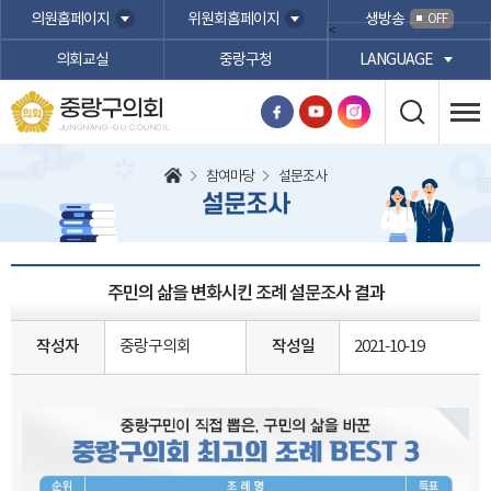
본문바로가기
의원홈페이지
위원회홈페이지
생방송
OFF
<
의회교실
중랑구청
LANGUAGE
중랑구의회
JUNGNANG-GU COUNCIL
참여마당
설문조사
설문조사
주민의 삶을 변화시킨 조례 설문조사 결과
작성자
중랑구의회
작성일
2021-10-19