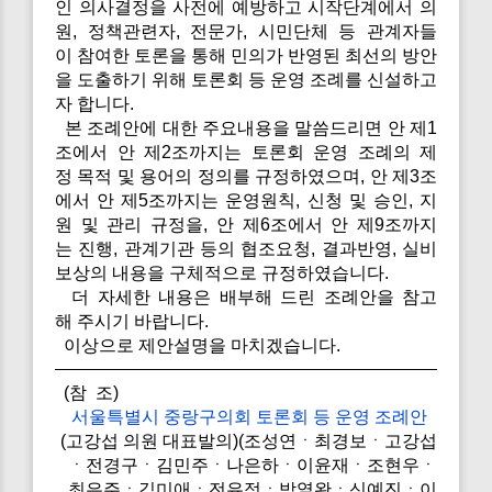
인 의사결정을 사전에 예방하고 시작단계에서 의
원, 정책관련자, 전문가, 시민단체 등 관계자들
이 참여한 토론을 통해 민의가 반영된 최선의 방안
을 도출하기 위해 토론회 등 운영 조례를 신설하고
자 합니다.
본 조례안에 대한 주요내용을 말씀드리면 안 제1
조에서 안 제2조까지는 토론회 운영 조례의 제
정 목적 및 용어의 정의를 규정하였으며, 안 제3조
에서 안 제5조까지는 운영원칙, 신청 및 승인, 지
원 및 관리 규정을, 안 제6조에서 안 제9조까지
는 진행, 관계기관 등의 협조요청, 결과반영, 실비
보상의 내용을 구체적으로 규정하였습니다.
더 자세한 내용은 배부해 드린 조례안을 참고
해 주시기 바랍니다.
이상으로 제안설명을 마치겠습니다.
(참 조)
서울특별시 중랑구의회 토론회 등 운영 조례안
(고강섭 의원 대표발의)(조성연ㆍ최경보ㆍ고강섭
ㆍ전경구ㆍ김민주ㆍ나은하ㆍ이윤재ㆍ조현우ㆍ
최은주ㆍ김미애ㆍ전유정ㆍ박열완ㆍ신예진ㆍ이