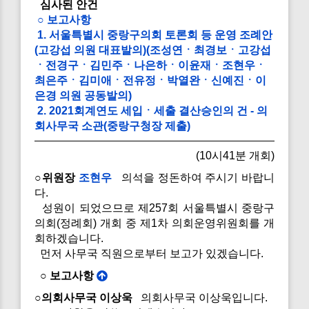
심사된 안건
○ 보고사항
1. 서울특별시 중랑구의회 토론회 등 운영 조례안
(고강섭 의원 대표발의)(조성연ㆍ최경보ㆍ고강섭
ㆍ전경구ㆍ김민주ㆍ나은하ㆍ이윤재ㆍ조현우ㆍ
최은주ㆍ김미애ㆍ전유정ㆍ박열완ㆍ신예진ㆍ이
은경 의원 공동발의)
2. 2021회계연도 세입ㆍ세출 결산승인의 건 - 의
회사무국 소관(중랑구청장 제출)
(10시41분 개회)
○위원장
조현우
의석을 정돈하여 주시기 바랍니
다.
성원이 되었으므로 제257회 서울특별시 중랑구
의회(정례회) 개회 중 제1차 의회운영위원회를 개
회하겠습니다.
먼저 사무국 직원으로부터 보고가 있겠습니다.
○ 보고사항
○의회사무국 이상욱
의회사무국 이상욱입니다.