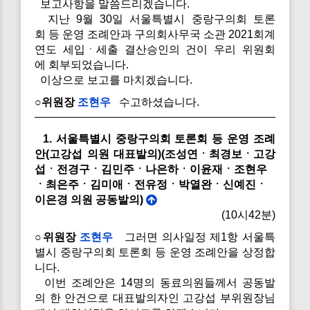
보고사항을 말씀드리겠습니다.
지난 9월 30일 서울특별시 중랑구의회 토론
회 등 운영 조례안과 구의회사무국 소관 2021회계
연도 세입ㆍ세출 결산승인의 건이 우리 위원회
에 회부되었습니다.
이상으로 보고를 마치겠습니다.
○위원장
조현우
수고하셨습니다.
1. 서울특별시 중랑구의회 토론회 등 운영 조례
안(고강섭 의원 대표발의)(조성연ㆍ최경보ㆍ고강
섭ㆍ전경구ㆍ김민주ㆍ나은하ㆍ이윤재ㆍ조현우
ㆍ최은주ㆍ김미애ㆍ전유정ㆍ박열완ㆍ신예진ㆍ
이은경 의원 공동발의)
(10시42분)
○위원장
조현우
그러면 의사일정 제1항 서울특
별시 중랑구의회 토론회 등 운영 조례안을 상정합
니다.
이번 조례안은 14명의 동료의원들께서 공동발
의 한 안건으로 대표발의자인 고강섭 부위원장님