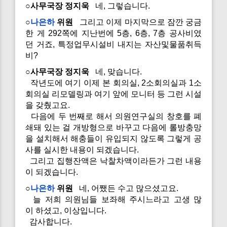
○사무국장 정지욱
네, 그렇습니다.
○
나은하
위원
그리고 이제 마지막으로 잠깐 궁금
한 게 292쪽에 지난번에 5층, 6층, 7층 공사비였
던 거죠, 특정업무시설비 내지는 자산및물품취득
비?
○사무국장 정지욱
네, 맞습니다.
작년도에 여기 이제 본 회의실, 2소회의실과 1소
회의실 리모델링과 여기 앞에 모니터 등 그런 시설
을 갖췄고요.
다음에 두 번째로 해서 의원연구실의 창호를 폐
쇄돼 있는 걸 개방형으로 바꾸고 다음에 롤방충망
을 설치해서 해충들이 유입되지 않도록 그렇게 공
사를 실시한 내용이 되겠습니다.
그리고 집행잔액은 낙찰차액이라든가 그런 내용
이 되겠습니다.
○
나은하
위원
네, 어쨌든 수고 많으셨고요.
늘 저희 의원님들 보좌해 주시느라고 고생 많
이 하셨고, 이상입니다.
감사합니다.