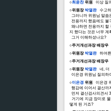
○
최윤찬
위원
이상 질의
○위원장
박열완
수고하
그러니까 위원님 말씀은
전용까지 했음에도 불구
왜냐하면 전용까지 할 정
지 했다는 것은 너무 계
그거 이해하셨나요?
○주거개선과장 배장우
○위원장
박열완
하여튼 
○주거개선과장 배장우
○위원장
박열완
네, 더
이은경 위원님 질의하여
○
이은경
위원
이은경 
행감에 이어서 결산까지
먼저 결산검사의견서 3
거기에 지금 장미로 물들
떻게 된 거죠?