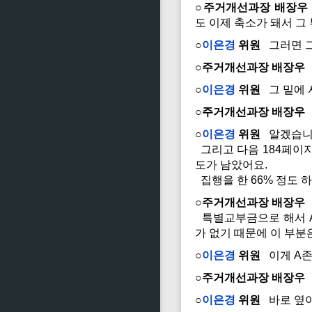
○주거개선과장 배장우
도 이제 축소가 돼서 
○
이은경
위원
그러면 그
○주거개선과장 배장우
○
이은경
위원
그 밑에 
○주거개선과장 배장우
○
이은경
위원
알겠습니
그리고 다음 184페이지
도가 남았어요.
집행을 한 66% 정도 
○주거개선과장 배장우
특별교부금으로 해서 A
가 없기 때문에 이 부분은
○
이은경
위원
이게 A존
○주거개선과장 배장우
○
이은경
위원
바로 옆이