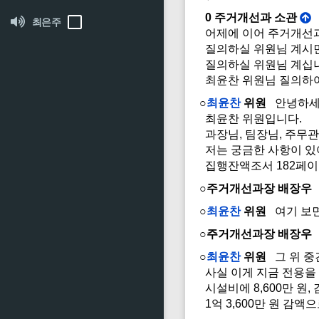
0 주거개선과 소관
최은주
어제에 이어 주거개선과
질의하실 위원님 계시면
질의하실 위원님 계십
최윤찬 위원님 질의하여
○
최윤찬
위원
안녕하세
최윤찬 위원입니다.
과장님, 팀장님, 주무관
저는 궁금한 사항이 있
집행잔액조서 182페이
○주거개선과장 배장우
○
최윤찬
위원
여기 보면 
○주거개선과장 배장우
○
최윤찬
위원
그 위 중
사실 이게 지금 전용을 해
시설비에 8,600만 원,
1억 3,600만 원 감액으