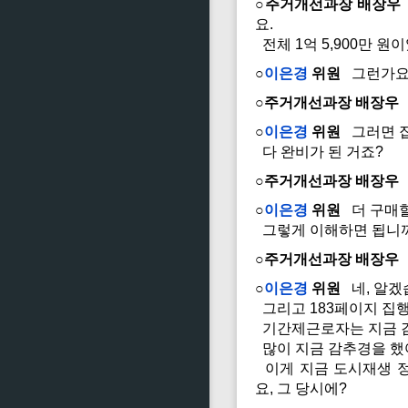
○주거개선과장 배장우
요.
전체 1억 5,900만 원
○
이은경
위원
그런가요
○주거개선과장 배장우
○
이은경
위원
그러면 집
다 완비가 된 거죠?
○주거개선과장 배장우
○
이은경
위원
더 구매할
그렇게 이해하면 됩니
○주거개선과장 배장우
○
이은경
위원
네, 알겠
그리고 183페이지 집
기간제근로자는 지금 감추
많이 지금 감추경을 했
이게 지금 도시재생 정
요, 그 당시에?