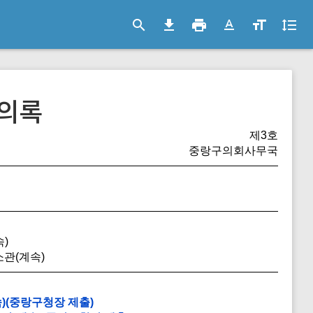
search
file_download
print
text_format
format_size
format_line_spacing
의록
제3호
중랑구의회사무국
)
관(계속)
)(중랑구청장 제출)