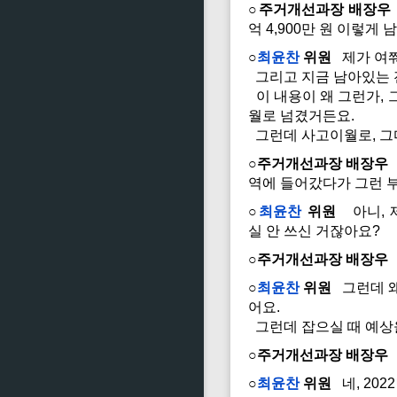
○주거개선과장 배장우
억 4,900만 원 이렇게
○
최윤찬
위원
제가 여쭤
그리고 지금 남아있는 전년
이 내용이 왜 그런가, 
월로 넘겼거든요.
그런데 사고이월로, 그
○주거개선과장 배장우
역에 들어갔다가 그런 
○
최윤찬
위원
아니, 제
실 안 쓰신 거잖아요?
○주거개선과장 배장우
○
최윤찬
위원
그런데 왜 
어요.
그런데 잡으실 때 예상을
○주거개선과장 배장우
○
최윤찬
위원
네, 20