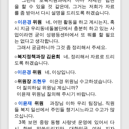
그런데 보육지원과에서 아마 자세한 답변
을 할 수 있을 것 같은데, 그거는 저희가 자료
를 좀 받아서 다시 설명을 드리도록 하겠습니다.
○
이은경
위원
네, 어떤 활동을 하고 계시는지, 혹
시 지금 우리동네돌봄단에서 충분히 하고 있는 사
업이라면 굳이 성평등센터에서 또 뭐를 할 필요
는 없다고 생각합니다.
그래서 궁금하니까 그것 좀 정리해서 주세요.
○복지정책과장 김윤희
네, 정리해서 자료로 드리
도록 하겠습니다.
○
이은경
위원
네, 이상입니다.
○위원장
조현우
이은경 위원님 수고하셨습니다.
더 질의하실 위원님 계십니까?
이윤재 위원님 질의해 주시기 바랍니다.
○
이윤재
위원
과장님 이하 우리 팀장님, 직원
들 복지 일선에서 주민들 챙기시느라고 수고가 많
으십니다.
3쪽 보면 중랑 동행 사랑넷 운영에 있어서 다
시 한번 말씀드리지만, 대한민국 여러 지자