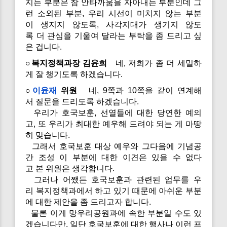
지는 부분은 참 안타까움을 자아내는 부분인데 그
런 소외된 부분, 우리 시선이 미치지 않는 부분
이 생지지 않도록, 사각지대가 생기지 않도
록 더 관심을 기울여 달라는 부탁을 좀 드리고 싶
은 겁니다.
○복지정책과장 김윤희
네, 저희가 좀 더 세밀하
게 잘 챙기도록 하겠습니다.
○
이윤재
위원
네, 9쪽과 10쪽을 같이 연계해
서 질문을 드리도록 하겠습니다.
우리가 호국보훈, 선열들에 대한 당연한 예의
고, 또 우리가 최대한 예우해 드려야 되는 게 마땅
히 맞습니다.
그래서 호국보훈 대상 예우와 그다음에 기념공
간 조성 이 부분에 대한 이견은 있을 수 없다
고 본 위원은 생각합니다.
그러나 어쨌든 호국보훈과 관련된 업무를 우
리 복지정책과에서 하고 있기 때문에 아쉬운 부분
에 대한 제안을 좀 드리고자 합니다.
물론 이게 망우리공원과에 속한 부분일 수도 있
겠습니다만, 일단 호국보훈에 대한 행사나 이런 프