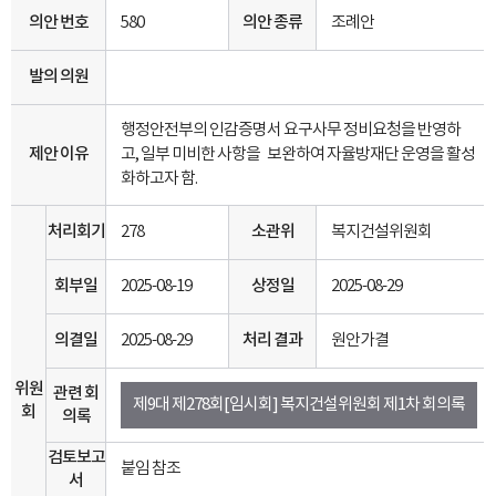
의안 번호
580
의안 종류
조례안
발의 의원
행정안전부의 인감증명서 요구사무 정비요청을 반영하
제안 이유
고, 일부 미비한 사항을 보완하여 자율방재단 운영을 활성
화하고자 함.
처리회기
278
소관위
복지건설위원회
회부일
2025-08-19
상정일
2025-08-29
의결일
2025-08-29
처리 결과
원안가결
위원
관련 회
제9대 제278회[임시회] 복지건설위원회 제1차 회의록
회
의록
검토보고
붙임 참조
서