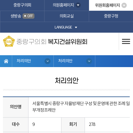
본문바로가기
중랑구의회
의원홈페이지
위원회홈페이지
생방송
의회교실
중랑구청
OFF
LANGUAGE
중랑구의회
복지건설위원회
처리의안
처리의안
처리의안
서울특별시 중랑구 자율방재단 구성 및 운영에 관한 조례 일
의안명
부개정조례안
대수
9
회기
278