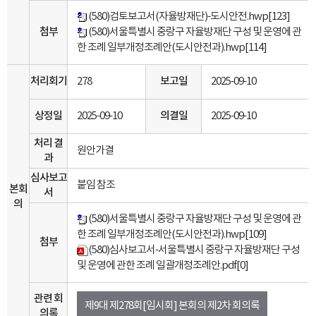
(580)검토보고서(자율방재단)-도시안전.hwp
[123]
첨부
(580)서울특별시 중랑구 자율방재단 구성 및 운영에 관
한 조례 일부개정조례안(도시안전과).hwp
[114]
처리회기
278
보고일
2025-09-10
상정일
2025-09-10
의결일
2025-09-10
처리 결
원안가결
과
심사보고
붙임 참조
본회
서
의
(580)서울특별시 중랑구 자율방재단 구성 및 운영에 관
한 조례 일부개정조례안(도시안전과).hwp
[109]
첨부
(580)심사보고서-서울특별시 중랑구 자율방재단 구성
및 운영에 관한 조례 일괄개정조례안.pdf
[0]
관련 회
제9대 제278회[임시회] 본회의 제2차 회의록
의록