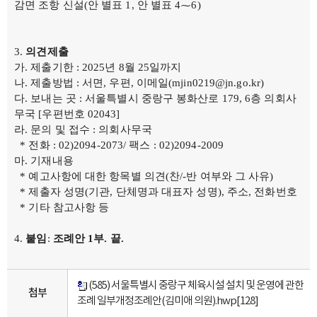
감면 조항 신설(안 별표 1, 안 별표 4⁓6)
의견제출
가. 제출기한 : 2025년 8월 25일까지
나. 제출방법 : 서면, 우편, 이메일(mjin0219@jn.go.kr)
다. 보내는 곳 : 서울특별시 중랑구 봉화산로 179, 6층 의회사
무국 [우편번호 02043]
라. 문의 및 접수 : 의회사무국
* 전화 : 02)2094-2073/ 팩스 : 02)2094-2009
마. 기재내용
* 예고사항에 대한 항목별 의견(찬/-반 여부와 그 사유)
* 제출자 성명(기관, 단체명과 대표자 성명), 주소, 전화번호
* 기타 참고사항 등
붙임
:
조례안
1
부
.
끝
.
(585) 서울특별시 중랑구 체육시설 설치 및 운영에 관한
첨부
조례 일부개정조례안(김미애 의원).hwp
[128]