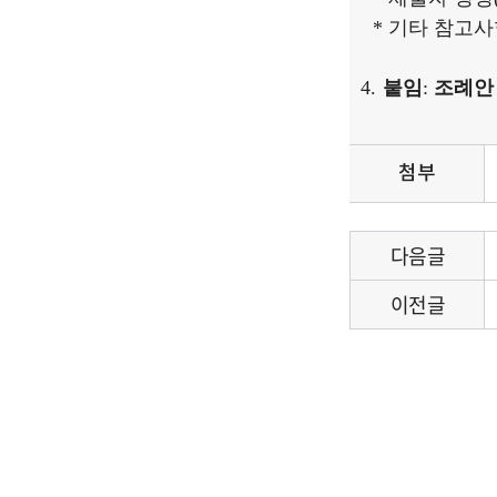
* 기타 참고사
붙임
:
조례
첨부
다음글
이전글