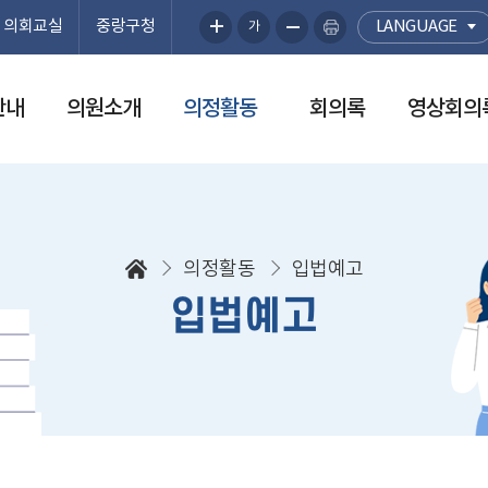
의회교실
중랑구청
LANGUAGE
가
안내
의원소개
의정활동
회의록
영상회의
의정활동
입법예고
입법예고