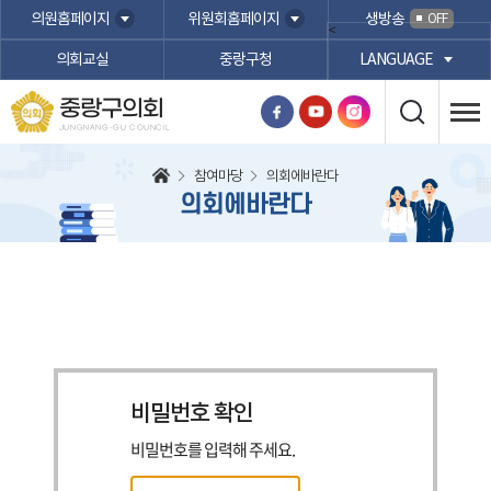
본문바로가기
의원홈페이지
위원회홈페이지
생방송
OFF
<
의회교실
중랑구청
LANGUAGE
중랑구의회
JUNGNANG-GU COUNCIL
참여마당
의회에바란다
의회에바란다
비밀번호 확인
비밀번호를 입력해 주세요.