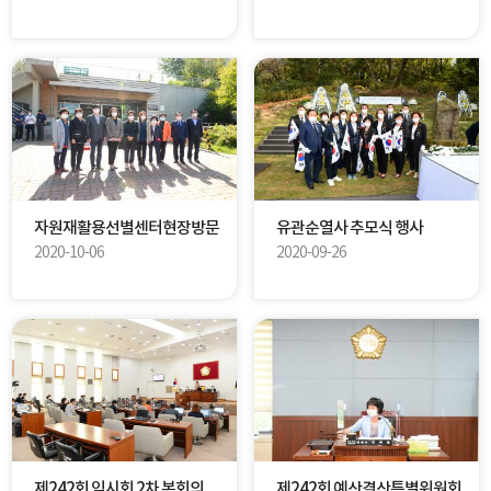
자원재활용선별센터현장방문
유관순열사 추모식 행사
2020-10-06
2020-09-26
제242회 임시회 2차 본회의
제242회 예산결산특별위원회