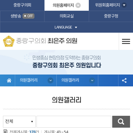
본문바로가기
중랑구의회
의원홈페이지
위원회홈페이지
생방송
의회교실
중랑구청
OFF
LANGUAGE
중랑구의회
최은주 의원
민생중심 현장의정 도약하는 중랑구의회
중랑구의회 최은주 의원입니다
의원갤러리
의원갤러리
의원갤러리
378
43 ~ 54
전체게시물 :
건
게시물 :