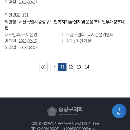
2023-03-07
131
서울특별시 중랑구 노인복지기금 설치 및 운용 조례 일부개정조례
안
이은경
복지건설위원회
2023-02-15
원안가결
2023-03-07
11
12
13
14
중랑구의회
TOP
JUNGNANG-GU COUNCIL
02043) 서울특별시 중랑구 봉화산로 179 (신내동)
TEL.
02)2094-2000
E-mail:20160802106@jn.go.kr