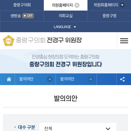
본문바로가기
중랑구의회
의원홈페이지
위원회홈페이지
생방송
의회교실
중랑구청
OFF
LANGUAGE
중랑구의회
전경구 위원장
민생중심 현장의정 도약하는 중랑구의회
중랑구의회 전경구 위원장입니다
발의의안
발의의안
발의의안
대수 구분