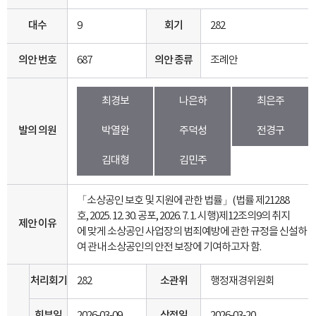
대수
9
회기
282
의안 번호
687
의안 종류
조례안
최경보
나은하
최은주
발의 의원
박열완
주덕성
전경구
김대형
김민주
「소상공인 보호 및 지원에 관한 법률」(법률 제21288
호, 2025. 12. 30. 공포, 2026. 7. 1. 시행)제12조의9의 취지
제안 이유
에 맞게 소상공인 사업장의 범죄예방에 관한 규정을 신설하
여 관내 소상공인의 안전 보장에 기여하고자 함.
처리회기
282
소관위
행정재경위원회
회부일
2026-03-09
상정일
2026-03-20