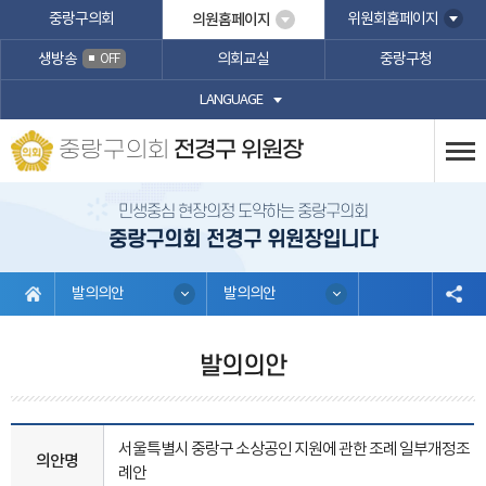
본문바로가기
중랑구의회
의원홈페이지
위원회홈페이지
생방송
의회교실
중랑구청
OFF
LANGUAGE
중랑구의회
전경구 위원장
민생중심 현장의정 도약하는 중랑구의회
중랑구의회 전경구 위원장입니다
발의의안
발의의안
발의의안
서울특별시 중랑구 소상공인 지원에 관한 조례 일부개정조
의안명
례안