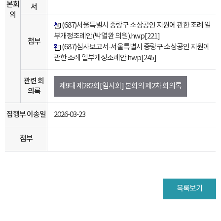
본회
서
의
(687)서울특별시 중랑구 소상공인 지원에 관한 조례 일
부개정조례안(박열완 의원).hwp
[221]
첨부
(687)심사보고서-서울특별시 중랑구 소상공인 지원에
관한 조례 일부개정조례안.hwp
[245]
관련 회
제9대 제282회[임시회] 본회의 제2차 회의록
의록
집행부 이송일
2026-03-23
첨부
목록보기