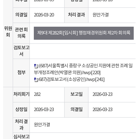
의결일
2026-03-20
처리 결과
원안가결
위원
관련 회
제9대 제282회[임시회] 행정재경위원회 제2차 회의록
회
의록
검토보고
서
(687)서울특별시 중랑구 소상공인 지원에 관한 조례 일
첨부
부개정조례안(박열완 의원).hwp
[220]
687)검토보고서(소상공인).hwp
[241]
처리회기
282
보고일
2026-03-23
상정일
2026-03-23
의결일
2026-03-23
처리 결
원안가결
과
심사보고