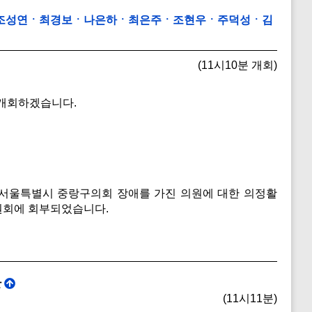
의)(조성연ㆍ최경보ㆍ나은하ㆍ최은주ㆍ조현우ㆍ주덕성ㆍ김
(11시10분 개회)
 개회하겠습니다.
, 서울특별시 중랑구의회 장애를 가진 의원에 대한 의정활
원회에 회부되었습니다.
관
(11시11분)