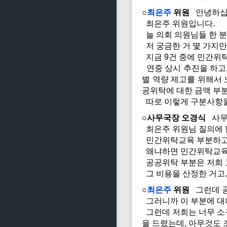
○
최은주
위원
안녕하십
최은주 위원입니다.
늘 의회 의원님들 한 
저 궁금한 거 몇 가지
지금 9건 중에 민간위
연중 상시 추진을 하고
별 역량 제고를 위해서
공위탁에 대한 금액 부분
따로 이렇게 구분사항을
○사무국장 오경식
사무
최은주 위원님 질의에
민간위탁교육 부분하고 
왜냐하면 민간위탁교육 
공공위탁 부분은 저희 
그 비용을 산정한 거고
○
최은주
위원
그런데 공
그러니까 이 부분에 대
그런데 저희는 너무 소규
을 드렸는데, 아무것도 