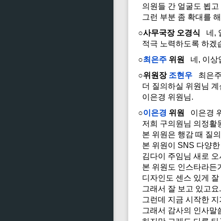
의원들 간 얼굴도 뵙고 
그런 부분 좀 확대를 해
○사무국장 오경식
네, 
적극 노력하도록 하겠
○
최은주
위원
네, 이상
○위원장
조현우
최은주
더 질의하실 위원님 
이은경 위원님.
○
이은경
위원
이은경 
저희 구의원님 의정활동
본 위원은 행감 때 질
본 위원이 SNS 다양
김다이 주임님 새로 오
본 위원도 인스타라든가 
디자인도 센스 있게 잘
그래서 잘 보고 있고요.
그런데 지금 시작한 지가
그래서 감사의 인사말