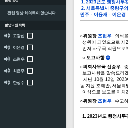
관련 영상
1. 2023년도 행정사
2. 서울특별시 중랑구
관련 영상 회의록이 없습니다.
민주ㆍ이윤재ㆍ이은경ㆍ
발언의원 목록
고강섭
○위원장
조현우
의석을 
성원이 되었으므로 제2
이은경
먼저 사무국 직원으로부
○ 보고사항
조현우
○의회사무국 신승우
중
최은주
보고사항을 말씀드리겠
지난 10월 12일 2
한성수
동 지원 조례안, 서울
이상으로 보고를 마치
○위원장
조현우
수고하
1. 2023년도 행정사