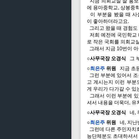
지금 의회교실 잘 홍보하
에 용마중학교, 상봉중학
이 부분을 봤을 때 사
이 좋아하더라고요.
그리고 왔을 때 경험도
저희 예전에 국민학교 
로 작은 국회를 의회교
그래서 지금 10번이 아
○사무국장 오경식
그 부
○
최은주
위원
지금 초등
그런 부분에 있어서 조
고 계시는지 이런 부분도
게 우리가 다가갈 수 있
그래서 이런 부분에 있어
셔서 내용을 더욱더, 유
○사무국장 오경식
네, 
○
최은주
위원
네, 지난
그런데 다른 주민자치회
능단체분도 초대하셔서 