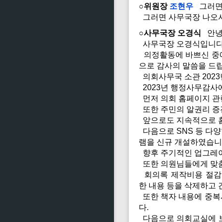
○위원장
조현우
그러면 
그러면 사무국장 나오셔
○사무국장 오경식
안녕
사무국장 오경식입니다
의정활동에 바쁘신 중에
으로 감사의 말씀을 드
의회사무국 소관 202
2023년 행정사무감사에
먼저 의회 홈페이지 관
또한 주민의 알권리 증
앞으로도 지속적으로 
다음으로 SNS 등 다양
램을 신규 개설하였습니
향후 주기적인 업그레이
또한 의원님들에게 맞춤
회의록 제작비용 절감 
한 내용 등을 삭제하고
또한 책자 내용에 중복
다.
다음으로 의회교실에 보