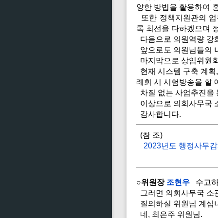
양한 방법을 활용하여 
또한 정책지원관의 업무
록 최선을 다하겠으며 
다음으로 의원역량 강화
앞으로도 의원님들의 니
마지막으로 상임위원회
현재 시스템 구축 계획,
례회 시 시험방송을 할
차질 없는 사업추진을 
이상으로 의회사무국 소
감사합니다.
(참 조)
2023년도 행정사무감
○위원장
조현우
수고하
그러면 의회사무국 소관
질의하실 위원님 계십
네, 최은주 위원님.