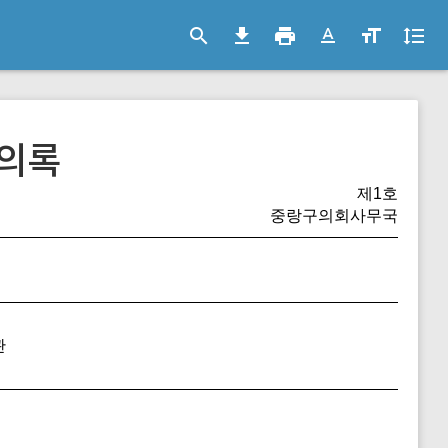
search
file_download
print
text_format
format_size
format_line_spacing
의록
제1호
중랑구의회사무국
관