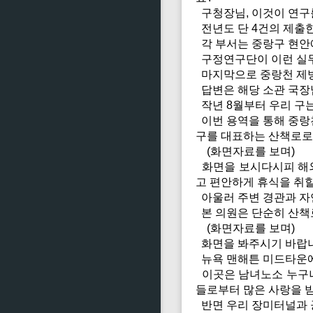
구청장님, 이것이 연구
전년도 단 4건의 제출
각 부서는 중랑구 현안에
구정연구단이 이런 실무
마지막으로 중랑천 제방
답변은 해당 소관 국장
작년 8월부터 우리 구
이번 용역을 통해 중랑
구를 대표하는 산책로로
(화면자료를 보며)
화면을 보시다시피 해외
고 편안하게 휴식을 취할
아울러 주변 경관과 자
본 의원은 단순히 산책
(화면자료를 보며)
화면을 봐주시기 바랍니
뉴욕 맨해튼 미드타운에
이곳은 남녀노소 누구나
들로부터 많은 사랑을 받
반면 우리 장미터널과 