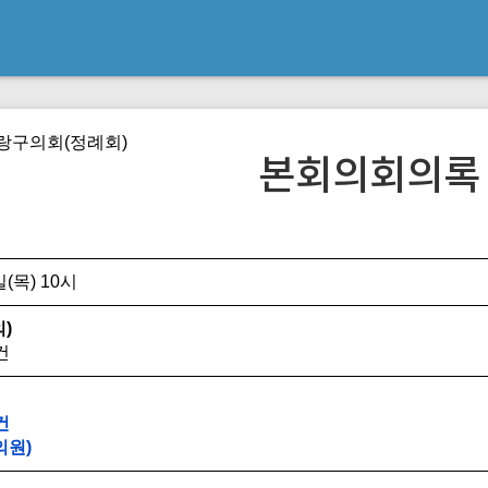
중랑구의회(정례회)
본회의회의록
(목) 10시
)
건
건
의원)