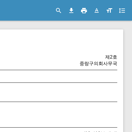
search
file_download
print
text_format
format_size
format_line_spacing
제2호
중랑구의회사무국