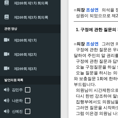
제269회 제1차 회의록
○의장
조성연
의석을 정
성원이 되었으므로 제2
제269회 제3차 회의록
관련 영상
1. 구정에 관한 질문의
제269회 제1차
○의장
조성연
그러면 의
구정에 관한 질문은 우
제269회 제2차
달하여 주민의 알 권리
구정에 관한 질문과 답
오늘 구정질문을 하실 의
제269회 제3차
오늘 질문을 하시는 의
와 보충질문 1회에 한하
발언의원 목록
부드립니다.
김민주
의원님이 시간제한으로 
다시 한번 강조하여 말
나은하
집행부에서도 의원님들이
그러면 질문을 시작하도
신예진
그럼 이은경 의원님 나