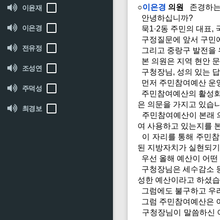
○
이은경
의원
존경하는 
이윤재
안녕하십니까?
이은경
묵1·2동 주민의 대표,
구정질문에 앞서 구민에
전유정
그리고 중랑구 발전을 
본 의원은 지역 현안 문
조성연
구청장님, 성의 있는 
먼저 주민참여예산 운영
주덕성
주민참여예산의 활성화를
은 의문을 가지고 있습니
최경보
주민참여예산이 본래 의
여 사용하고 있는지를 
이 자리를 통해 주민참
된 지방자치가 실현되기
우선 올해 예산이 어떤
구청장님은 세수감소 등
성한 예산이라고 하셨습
그럼에도 불구하고 우리
그럼 주민참여예산은 
구청장님이 말씀하신 어