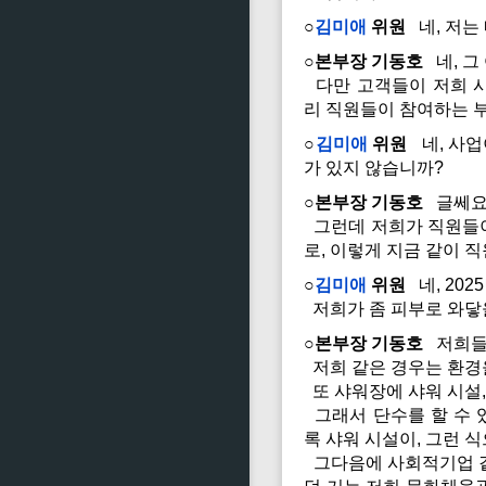
○
김미애
위원
네, 저는
○본부장 기동호
네, 그
다만 고객들이 저희 시
리 직원들이 참여하는 
○
김미애
위원
네, 사업
가 있지 않습니까?
○본부장 기동호
글쎄요,
그런데 저희가 직원들이
로, 이렇게 지금 같이 
○
김미애
위원
네, 20
저희가 좀 피부로 와닿
○본부장 기동호
저희들이
저희 같은 경우는 환경
또 샤워장에 샤워 시설,
그래서 단수를 할 수 있
록 샤워 시설이, 그런 
그다음에 사회적기업 같