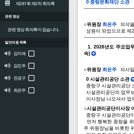
0 중랑문화재단 소관
제281회 제2차 회의록
관련 영상
○위원장
최은주
의석을 
관련 영상 회의록이 없습니다.
성원이 되었으므로 제2
발언의원 목록
1. 2026년도 주
속)
김미애
김민주
○위원장
최은주
의사일정
전경구
0 시설관리공단 소관
중랑구 시설관리공단 소
최은주
시설관리공단의 업무보고
이사장님 나오셔서 업무
○시설관리공단이사장 
중랑구 시설관리공단이
먼저 행복한 중랑을 위
주 위원장님을 비롯한 