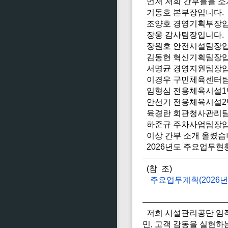
먼저 저희 간부들을 소
기동호 본부장입니다.
조양호 경영기획부장입
장웅 감사팀장입니다.
장원호 안전시설팀장입
김동현 혁신기획팀장입
서명균 경영지원팀장입
이경우 구민체육센터팀
임형심 전용체육시설1
안선기 전용체육시설2
육경란 회관청사관리팀
하준규 주차사업팀장입
이상 간부 소개 올렸습
2026년도 주요업무현
(참 조)
주요업무계획(2026년
저희 시설관리공단 임직
민, 고객 감동을 실현