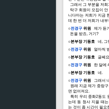
그래서 그 부분을 저희
탁구 회원이 모집이 안 
니다마는 저희가 지금 현
데 한 번 더 저희가 내
○
전경구
위원
제가 듣기
돈을 받죠, 거기?
○본부장 기동호
네, 그
○
전경구
위원
얼마씩 받
○본부장 기동호
글쎄요,
○
전경구
위원
한 달에 4
○본부장 기동호
네.
○
전경구
위원
그래서 내
원래 지금 제가 중랑구
면 없어져요.
특히 우리 중화2동도 원
는데 동 청사 지을 때
는 것이 좀 시간이 필요한