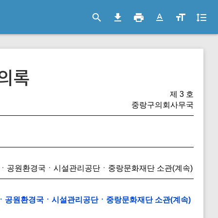
search
file_download
print
text_format
format_size
format_line_spacing
의록
제 3 호
중랑구의회사무국
제국ㆍ공원환경국ㆍ시설관리공단ㆍ중랑문화재단 소관(계속)
제국ㆍ공원환경국ㆍ시설관리공단ㆍ중랑문화재단 소관(계속)