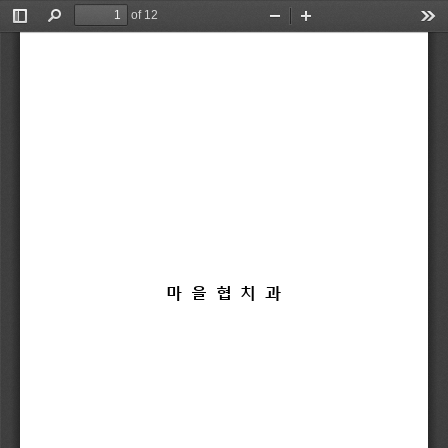
of 12
Toggle
Find
Zoom
Zoom
Too
Sidebar
Out
In
마 
을 
협 
치 
과