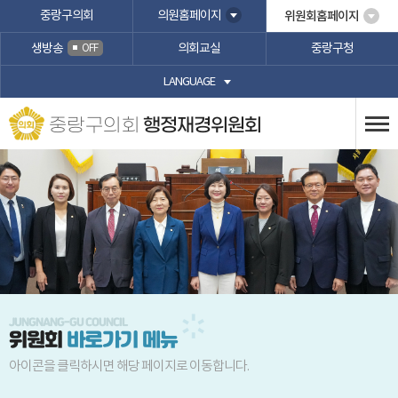
본문바로가기
중랑구의회
의원홈페이지
위원회홈페이지
생방송
의회교실
중랑구청
OFF
LANGUAGE
중랑구의회
행정재경위원회
위원회
바로가기 메뉴
아이콘을 클릭하시면 해당 페이지로 이동합니다.