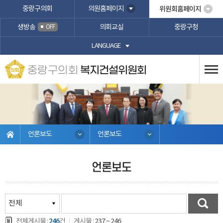
본문바로가기
중랑구의회
의원홈페이지
위원회홈페이지
생방송
의회교실
중랑구청
OFF
LANGUAGE
중랑구의회
복지건설위원회
언론보도
언론보도
언론보도
246
237 ~ 246
전체게시물 :
건
게시물 :