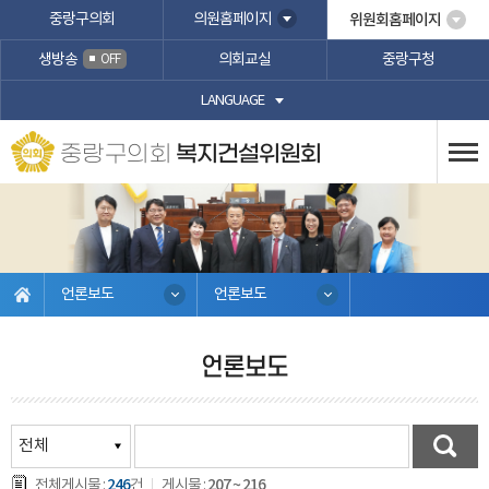
본문바로가기
중랑구의회
의원홈페이지
위원회홈페이지
생방송
의회교실
중랑구청
OFF
LANGUAGE
중랑구의회
복지건설위원회
언론보도
언론보도
언론보도
246
207 ~ 216
전체게시물 :
건
게시물 :