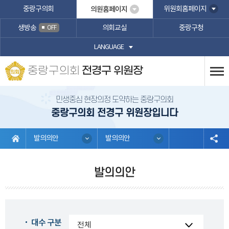
본문바로가기
중랑구의회
의원홈페이지
위원회홈페이지
생방송
의회교실
중랑구청
OFF
LANGUAGE
중랑구의회
전경구 위원장
민생중심 현장의정 도약하는 중랑구의회
중랑구의회 전경구 위원장입니다
발의의안
발의의안
발의의안
대수 구분