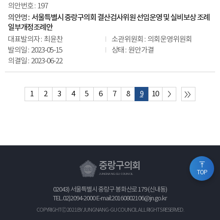
197
서울특별시 중랑구의회 결산검사위원 선임운영 및 실비보상 조례
일부개정조례안
최윤찬
의회운영위원회
2023-05-15
원안가결
2023-06-22
1
2
3
4
5
6
7
8
9
10
중랑구의회
TOP
JUNGNANG-GU COUNCIL
02043) 서울특별시 중랑구 봉화산로 179 (신내동)
TEL.
02)2094-2000
E-mail:20160802106@jn.go.kr
COPYRIGHTⒸ 2021 BY JUNGNANG-GU COUNCIL ALL RIGHTS RESERVED.