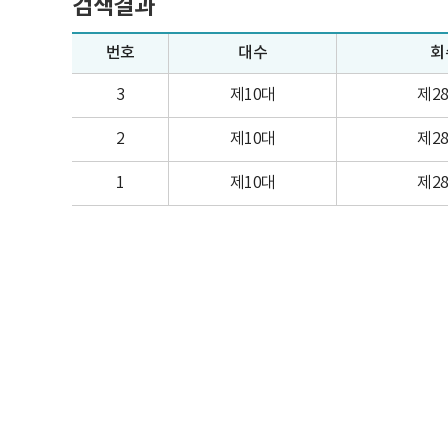
검색결과
번호
대수
회
3
제10대
제2
2
제10대
제2
1
제10대
제2