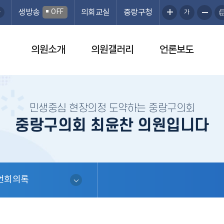
생방송
OFF
의회교실
중랑구청
가
의원소개
의원갤러리
언론보도
민생중심 현장의정 도약하는 중랑구의회
중랑구의회 최윤찬 의원입니다
언회의록