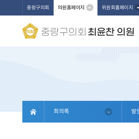
본문바로가기
중랑구의회
의원홈페이지
위원회홈페이지
중랑구의회
최윤찬 의원
회의록
발