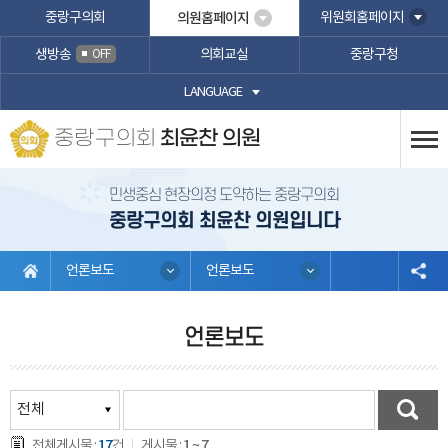
본문바로가기
중랑구의회
의원홈페이지
위원회홈페이지
생방송
의회교실
중랑구청
OFF
LANGUAGE
중랑구의회
최윤찬 의원
민생중심 현장의정 도약하는 중랑구의회
중랑구의회 최윤찬 의원입니다
언론보도
언론보도
언론보도
17
1 ~ 7
전체게시물 :
건
게시물 :