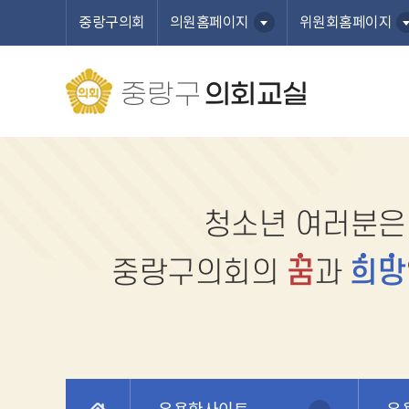
본문바로가기
중랑구의회
의원홈페이지
위원회홈페이지
중랑구
의회교실
청소년 여러분은
중랑구의회의
꿈
과
희
망