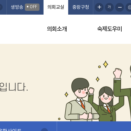
생방송
OFF
의회교실
중랑구청
가
의회소개
숙제도우미
입니다.