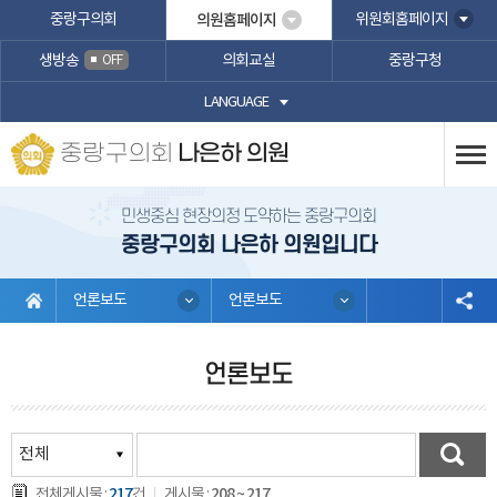
본문바로가기
중랑구의회
의원홈페이지
위원회홈페이지
생방송
의회교실
중랑구청
OFF
LANGUAGE
중랑구의회
나은하 의원
민생중심 현장의정 도약하는 중랑구의회
중랑구의회 나은하 의원입니다
언론보도
언론보도
언론보도
217
208 ~ 217
전체게시물 :
건
게시물 :