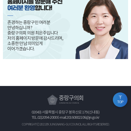
홈페이지를 방문해 주신
여러분 환영
합니다!
존경하는 중랑구민 여러분
안녕하십니까?
중랑구의회 의원 최은주입니다
저의 홈페이지 방문에 감사드리며,
소중한 만남 의미있게
이어가겠습니다.
중랑구의회
TOP
JUNGNANG-GU COUNCIL
02043) 서울특별시 중랑구 봉화산로 179 (신내동)
TEL.
02)2094-2000
E-mail:20160802106@jn.go.kr
COPYRIGHTⒸ 2021 BY JUNGNANG-GU COUNCIL ALL RIGHTS RESERVED.