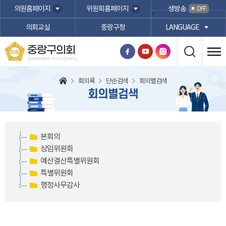
본문바로가기
의원홈페이지
위원회홈페이지
생방송
OFF
<
의회교실
중랑구청
LANGUAGE
중랑구의회
JUNGNANG-GU COUNCIL
회의록
단순검색
회의별검색
회의별검색
본회의
상임위원회
예산결산특별위원회
특별위원회
행정사무감사