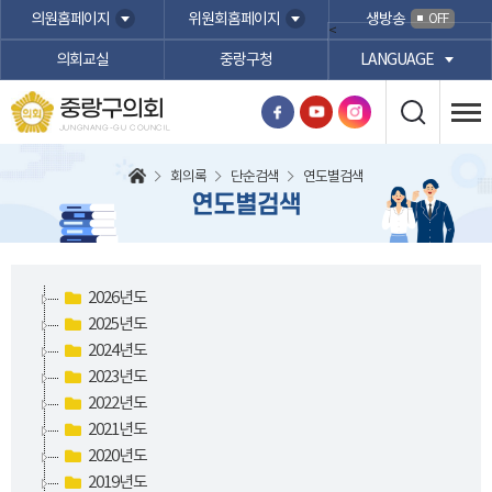
본문바로가기
의원홈페이지
위원회홈페이지
생방송
OFF
<
의회교실
중랑구청
LANGUAGE
중랑구의회
JUNGNANG-GU COUNCIL
회의록
단순검색
연도별검색
연도별검색
2026년도
2025년도
2024년도
2023년도
2022년도
2021년도
2020년도
2019년도