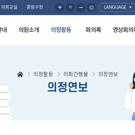
의회교실
중랑구청
LANGUAGE
가
안내
의원소개
의정활동
회의록
영상회의
의정활동
의회간행물
의정연보
의정연보