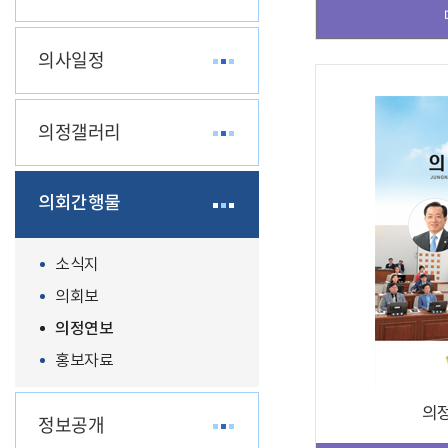
의사일정
의정갤러리
의회간행물
소식지
의회보
의정연보
홍보자료
의정
정보공개