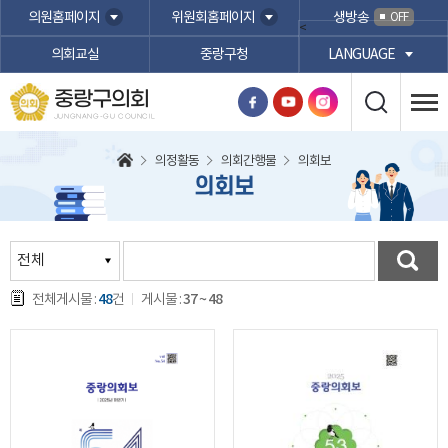
본문바로가기
의원홈페이지
위원회홈페이지
생방송
OFF
<
의회교실
중랑구청
LANGUAGE
중랑구의회
JUNGNANG-GU COUNCIL
의정활동
의회간행물
의회보
의회보
48
37 ~ 48
전체게시물 :
건
게시물 :