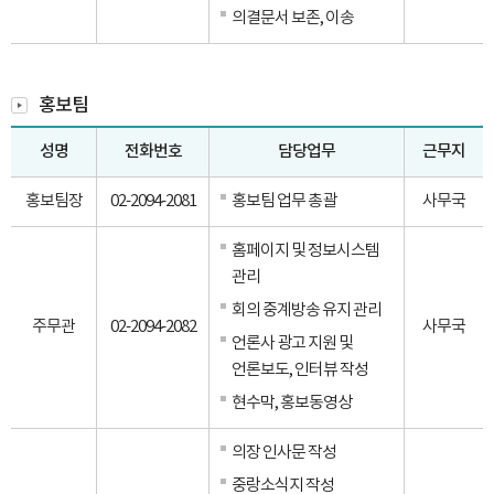
의결문서 보존, 이송
홍보팀
성명
전화번호
담당업무
근무지
홍보팀장
02-2094-2081
홍보팀 업무 총괄
사무국
홈페이지 및 정보시스템
관리
회의 중계방송 유지 관리
주무관
02-2094-2082
사무국
언론사 광고 지원 및
언론보도, 인터뷰 작성
현수막, 홍보동영상
의장 인사문 작성
중랑소식지 작성