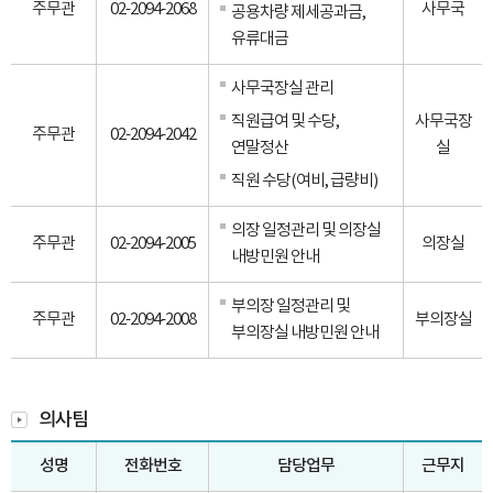
주무관
02-2094-2068
사무국
공용차량 제세공과금,
유류대금
사무국장실 관리
직원급여 및 수당,
사무국장
주무관
02-2094-2042
연말정산
실
직원 수당(여비, 급량비)
의장 일정관리 및 의장실
주무관
02-2094-2005
의장실
내방민원 안내
부의장 일정관리 및
주무관
02-2094-2008
부의장실
부의장실 내방민원 안내
의사팀
성명
전화번호
담당업무
근무지