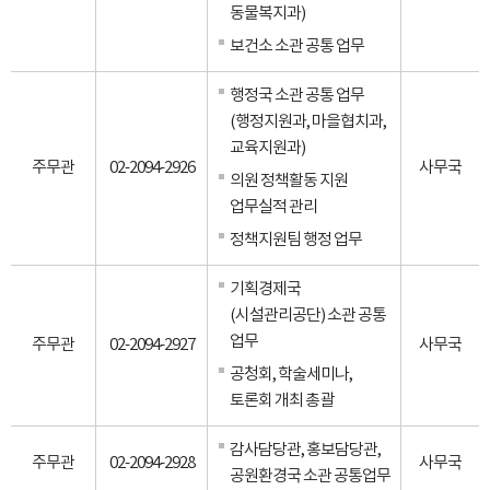
동물복지과)
보건소 소관 공통 업무
행정국 소관 공통 업무
(행정지원과, 마을협치과,
교육지원과)
주무관
02-2094-2926
사무국
의원 정책활동 지원
업무실적 관리
정책지원팀 행정 업무
기획경제국
(시설관리공단) 소관 공통
업무
주무관
02-2094-2927
사무국
공청회, 학술세미나,
토론회 개최 총괄
감사담당관, 홍보담당관,
주무관
02-2094-2928
사무국
공원환경국 소관 공통업무