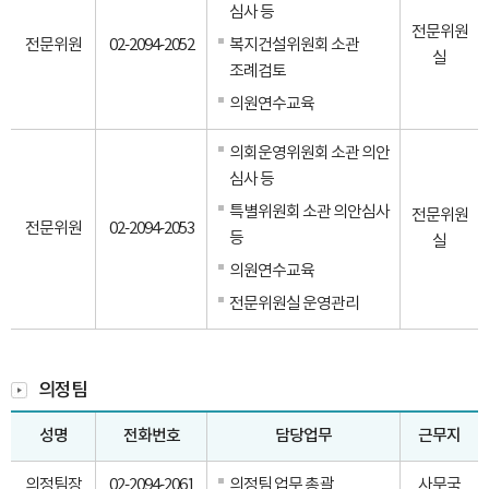
심사 등
전문위원
전문위원
02-2094-2052
복지건설위원회 소관
실
조례검토
의원연수교육
의회운영위원회 소관 의안
심사 등
특별위원회 소관 의안심사
전문위원
전문위원
02-2094-2053
등
실
의원연수교육
전문위원실 운영관리
의정팀
성명
전화번호
담당업무
근무지
의정팀장
02-2094-2061
의정팀 업무 총괄
사무국