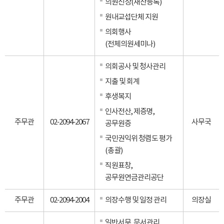
의원신상(재산등록)
원내교섭단체 지원
의회행사
(전체의원세미나)
의회공사 및 청사관리
지출 및 회계
후생복지
인사전산, 제증명,
주무관
02-2094-2067
사무국
공무원증
국민권익위 청렴도 평가
(총괄)
직원표창,
공무원연금관리공단
주무관
02-2094-2004
의장수행 및 일정 관리
의장실
일반서무, 문서관리,