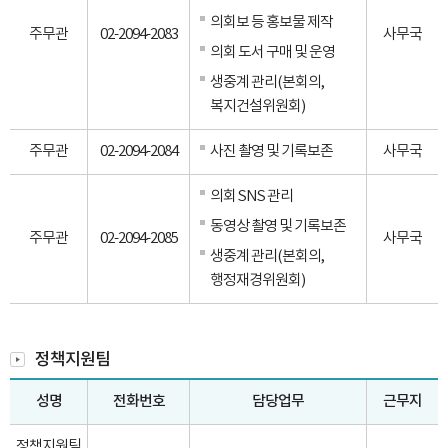
의회보 등 홍보물 제작
주무관
02-2094-2083
사무국
의회 도서 구매 및 운영
생중계 관리(본회의,
복지건설위원회)
주무관
02-2094-2084
사진 촬영 및 기록보존
사무국
의회 SNS 관리
동영상 촬영 및 기록보존
주무관
02-2094-2085
사무국
생중계 관리(본회의,
행정재경위원회)
정책지원팀
성명
전화번호
담당업무
근무지
정책지원팀