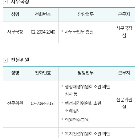
사무국장
성명
전화번호
담당업무
근무지
사무국장
사무국장
02-2094-2040
사무국업무 총괄
실
전문위원
성명
전화번호
담당업무
근무지
행정재경위원회 소관 의안
심사 등
전문위원
전문위원
02-2094-2051
행정재경위원회 소관
실
조례검토
의원연수교육
복지건설위원회 소관 의안