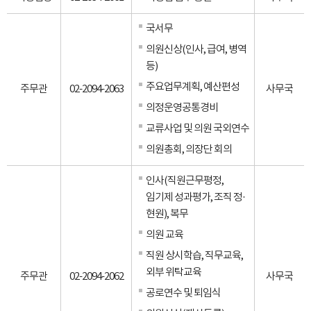
국서무
의원신상(인사, 급여, 병역
등)
주요업무계획, 예산편성
주무관
02-2094-2063
사무국
의정운영공통경비
교류사업 및 의원 국외연수
의원총회, 의장단 회의
인사(직원근무평정,
임기제 성과평가, 조직 정·
현원), 복무
의원 교육
직원 상시학습, 직무교육,
외부 위탁교육
주무관
02-2094-2062
사무국
공로연수 및 퇴임식