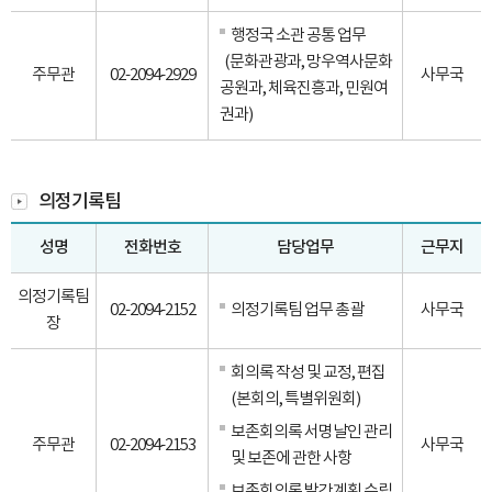
행정국 소관 공통 업무
(문화관광과, 망우역사문화
주무관
02-2094-2929
사무국
공원과, 체육진흥과, 민원여
권과)
의정기록팀
성명
전화번호
담당업무
근무지
의정기록팀
02-2094-2152
의정기록팀 업무 총괄
사무국
장
회의록 작성 및 교정, 편집
(본회의, 특별위원회)
보존회의록 서명날인 관리
주무관
02-2094-2153
사무국
및 보존에 관한 사항
보존회의록 발간계획 수립