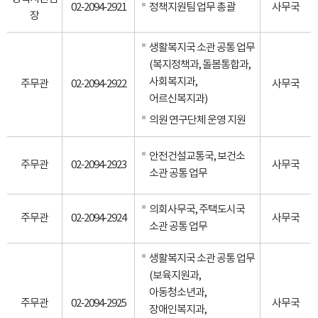
02-2094-2921
정책지원팀 업무 총괄
사무국
장
생활복지국 소관 공통 업무
(복지정책과, 돌봄통합과,
사회복지과,
주무관
02-2094-2922
사무국
어르신복지과)
의원 연구단체 운영 지원
안전건설교통국, 보건소
주무관
02-2094-2923
사무국
소관 공통 업무
의회사무국, 주택도시국
주무관
02-2094-2924
사무국
소관 공통 업무
생활복지국 소관 공통 업무
(보육지원과,
아동청소년과,
주무관
02-2094-2925
사무국
장애인복지과,