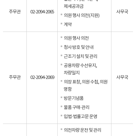
제세공과금
주무관
02-2094-2065
사무국
의원 행사 의전(지원)
계약
의원 행사 의전
청사 방호 및 안내
근조기 설치 및 관리
공용차량 수선유지,
차량일지
주무관
02-2094-2069
사무국
의장 표창, 의원 수첩, 의원
명함
방문기념품
물품 구매·관리
입법·법률고문 운영
의전차량 운전 및 관리