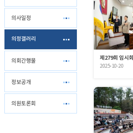
의사일정
의정갤러리
제279회 임시
의회간행물
2025-10-20
정보공개
의원토론회