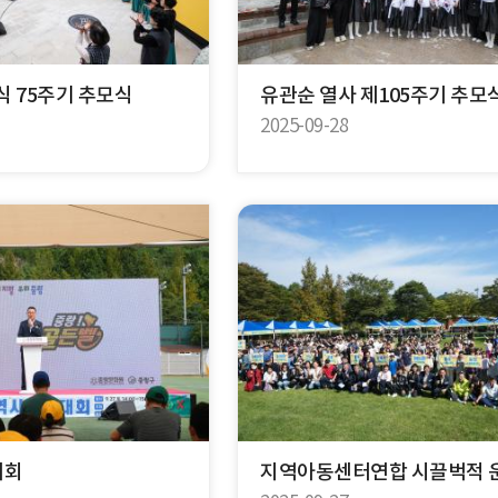
식 75주기 추모식
유관순 열사 제105주기 추모
2025-09-28
대회
지역아동센터연합 시끌벅적 