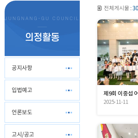
3
전체게시물 :
JUNGNANG-GU COUNCIL
의정활동
공지사항
입법예고
제9회 이중섭 
2025-11-11
언론보도
고시/공고