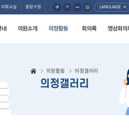
의회교실
중랑구청
LANGUAGE
가
안내
의원소개
의정활동
회의록
영상회의
의정활동
의정갤러리
의정갤러리