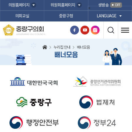
본문바로가기
의원홈페이지
위원회홈페이지
생방송
OFF
<
의회교실
중랑구청
LANGUAGE
중랑구의회
JUNGNANG-GU COUNCIL
누리집 안내
배너모음
배너모음